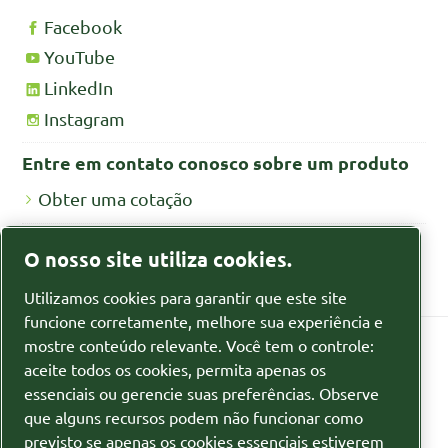
Facebook
YouTube
LinkedIn
Instagram
Entre em contato conosco sobre um produto
Obter uma cotação
Fichas de segurança MSDS/SDS
O nosso site utiliza cookies.
Fichas de segurança para produtos químicos
Utilizamos cookies para garantir que este site
funcione corretamente, melhore sua experiência e
mostre conteúdo relevante. Você tem o controle:
aceite todos os cookies, permita apenas os
Política de privacidade
essenciais ou gerencie suas preferências. Observe
que alguns recursos podem não funcionar como
Gerenciar cookies
previsto se apenas os cookies essenciais estiverem