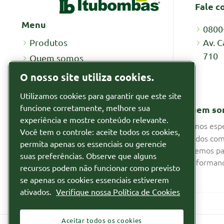
Fale c
Menu
0800
Av. C
Produtos
710
Quem somos
Recursos
O nosso site utiliza cookies.
Por que alugar
Utilizamos cookies para garantir que este site
Notícias
funcione corretamente, melhore sua
Quem so
Segmentos
experiência e mostre conteúdo relevante.
Somos espe
Você tem o controle: aceite todos os cookies,
fluidos com
Relatórios
permita apenas os essenciais ou gerencie
fazemos pa
suas preferências. Observe que alguns
Relatório de Transparência de
performanc
recursos podem não funcionar como previsto
Igualdade Salarial
se apenas os cookies essenciais estiverem
ativados.
Verifique nossa Política de Cookies
Aceitar todos os cookies