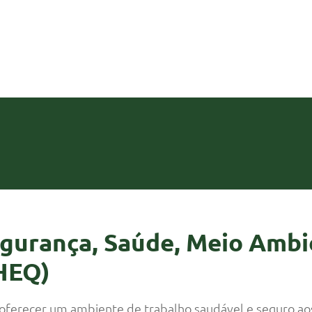
egurança, Saúde, Meio Ambi
HEQ)
ferecer um ambiente de trabalho saudável e seguro aos