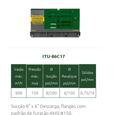
ITU-86C17
Vazão
Pressão
Ø
Ø
Sólidos
máx.
máx.
Sucção
Recalque
pol/mm
m³/h
mca
pol/mm
pol/mm
600
150
8/200
6/150
0,75/19
Sucção 8” x 6” Descarga, flanges com
padrão de furação ANSI #150.