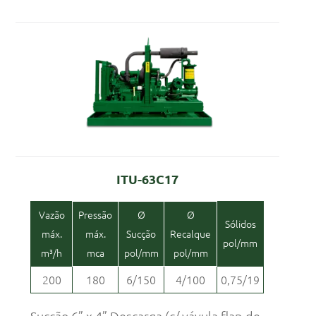
ITU-63C17
Vazão
Pressão
Ø
Ø
Sólidos
máx.
máx.
Sucção
Recalque
pol/mm
m³/h
mca
pol/mm
pol/mm
200
180
6/150
4/100
0,75/19
Sucção 6” x 4” Descarga (c/ vávula flap de