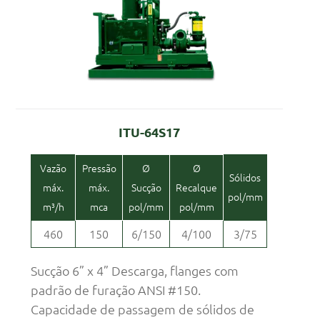
ITU-64S17
Vazão
Pressão
Ø
Ø
Sólidos
máx.
máx.
Sucção
Recalque
pol/mm
m³/h
mca
pol/mm
pol/mm
460
150
6/150
4/100
3/75
Sucção 6” x 4” Descarga, flanges com
padrão de furação ANSI #150.
Capacidade de passagem de sólidos de