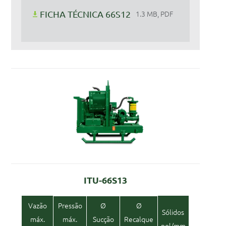
FICHA TÉCNICA 66S12
1.3 MB, PDF
ITU-66S13
Vazão
Pressão
Ø
Ø
Sólidos
máx.
máx.
Sucção
Recalque
pol/mm