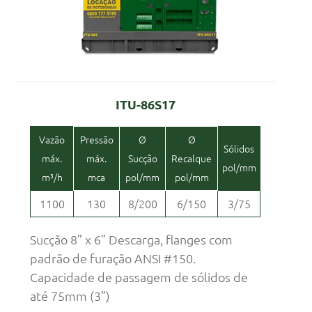
ITU-86S17
Vazão
Pressão
Ø
Ø
Sólidos
máx.
máx.
Sucção
Recalque
pol/mm
m³/h
mca
pol/mm
pol/mm
1100
130
8/200
6/150
3/75
Sucção 8” x 6” Descarga, flanges com
padrão de furação ANSI #150.
Capacidade de passagem de sólidos de
até 75mm (3”)