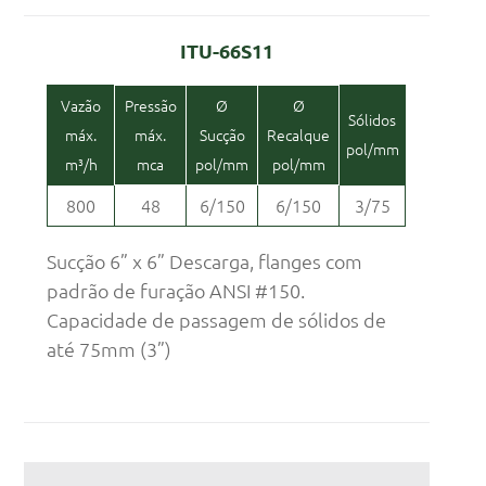
ITU-66S11
Vazão
Pressão
Ø
Ø
Sólidos
máx.
máx.
Sucção
Recalque
pol/mm
m³/h
mca
pol/mm
pol/mm
800
48
6/150
6/150
3/75
Sucção 6” x 6” Descarga, flanges com
padrão de furação ANSI #150.
Capacidade de passagem de sólidos de
até 75mm (3”)