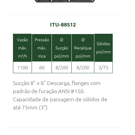
ITU-88S12
Vazão
Pressão
Ø
Ø
Sólidos
máx.
máx.
Sucção
Recalque
pol/mm
m³/h
mca
pol/mm
pol/mm
1100
60
8/200
8/200
3/75
Sucção 8” x 8” Descarga, flanges com
padrão de furação ANSI #150.
Capacidade de passagem de sólidos de
até 75mm (3”)