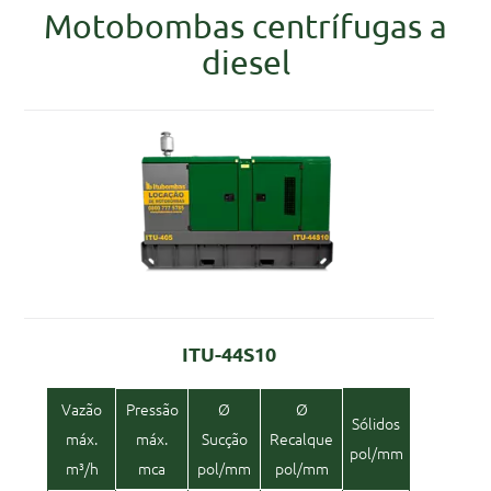
Motobombas centrífugas a
diesel
ITU-44S10
Vazão
Pressão
Ø
Ø
Sólidos
máx.
máx.
Sucção
Recalque
pol/mm
m³/h
mca
pol/mm
pol/mm