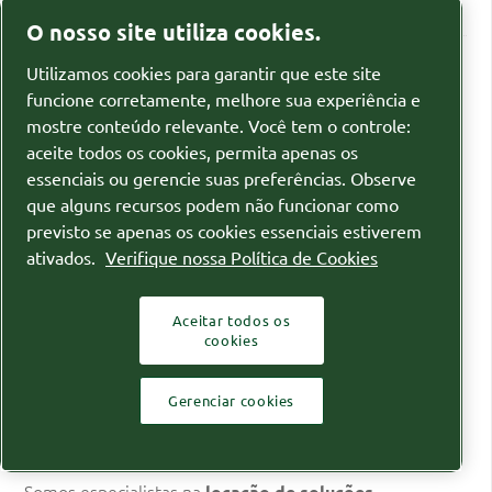
Segmentos
O nosso site utiliza cookies.
Relatórios
Utilizamos cookies para garantir que este site
Relatório de Transparência de Igualdade
funcione corretamente, melhore sua experiência e
mostre conteúdo relevante. Você tem o controle:
Salarial
aceite todos os cookies, permita apenas os
essenciais ou gerencie suas preferências. Observe
que alguns recursos podem não funcionar como
Fale conosco
previsto se apenas os cookies essenciais estiverem
ativados.
Verifique nossa Política de Cookies
0800-777-5785
Av. Caetano Ruggieri, 5170 - Pq. das
Aceitar todos os
Indústrias, Itu - SP CEP 13.309-710
cookies
Gerenciar cookies
Quem somos
Somos especialistas na
locação de soluções