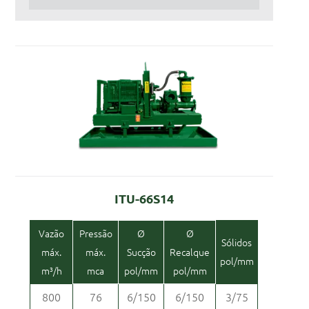
ITU-66S14
Vazão
Pressão
Ø
Ø
Sólidos
máx.
máx.
Sucção
Recalque
pol/mm
m³/h
mca
pol/mm
pol/mm
800
76
6/150
6/150
3/75