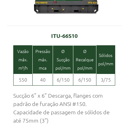
ITU-66S10
Vazão
Pressão
Ø
Ø
Sólidos
máx.
máx.
Sucção
Recalque
pol/mm
m³/h
mca
pol/mm
pol/mm
550
40
6/150
6/150
3/75
Sucção 6” x 6” Descarga, flanges com
padrão de furação ANSI #150.
Capacidade de passagem de sólidos de
até 75mm (3”)