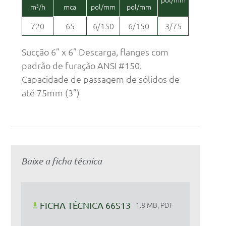
m³/h
mca
pol/mm
pol/mm
720
65
6/150
6/150
3/75
Sucção 6” x 6” Descarga, flanges com
padrão de furação ANSI #150.
Capacidade de passagem de sólidos de
até 75mm (3”)
Baixe a ficha técnica
FICHA TÉCNICA 66S13
1.8 MB, PDF