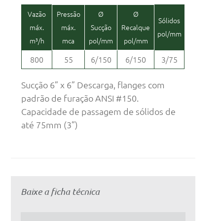
Vazão
Pressão
Ø
Ø
Sólidos
máx.
máx.
Sucção
Recalque
pol/mm
m³/h
mca
pol/mm
pol/mm
800
55
6/150
6/150
3/75
Sucção 6” x 6” Descarga, flanges com
padrão de furação ANSI #150.
Capacidade de passagem de sólidos de
até 75mm (3”)
Baixe a ficha técnica