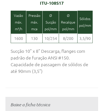
ITU-108S17
Vazão
Pressão
Ø
Ø
Sólidos
máx.
máx.
Sucção
Recalque
pol/mm
m³/h
mca
pol/mm
pol/mm
1600
130
10/254
8/200
3,5/90
Sucção 10” x 8” Descarga, flanges com
padrão de furação ANSI #150.
Capacidade de passagem de sólidos de
até 90mm (3,5”)
Baixe a ficha técnica