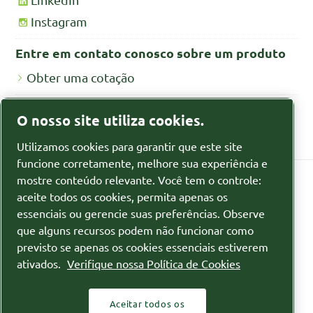
Instagram
Entre em contato conosco sobre um produto
Obter uma cotação
Fichas de segurança MSDS/SDS
O nosso site utiliza cookies.
Fichas de segurança para produtos químicos
Utilizamos cookies para garantir que este site
funcione corretamente, melhore sua experiência e
mostre conteúdo relevante. Você tem o controle:
aceite todos os cookies, permita apenas os
Política de privacidade
essenciais ou gerencie suas preferências. Observe
que alguns recursos podem não funcionar como
Gerenciar cookies
previsto se apenas os cookies essenciais estiverem
ativados.
Verifique nossa Política de Cookies
Sitemap
© 2026 Itubombas
Aceitar todos os