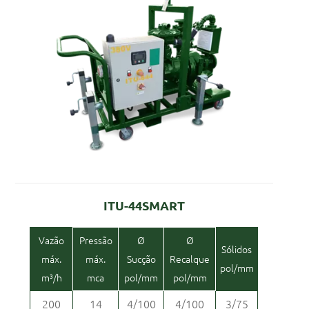
ITU-44SMART
Vazão
Pressão
Ø
Ø
Sólidos
máx.
máx.
Sucção
Recalque
pol/mm
m³/h
mca
pol/mm
pol/mm
200
14
4/100
4/100
3/75