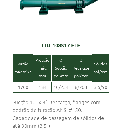
ITU-108S17 ELE
Pressão
Ø
Ø
Vazão
Sólidos
máx.
Sucção
Recalque
máx.m³/h
pol/mm
mca
pol/mm
pol/mm
1700
134
10/254
8/203
3,5/90
Sucção 10” x 8” Descarga, flanges com
padrão de furação ANSI #150.
Capacidade de passagem de sólidos de
até 90mm (3,5”)