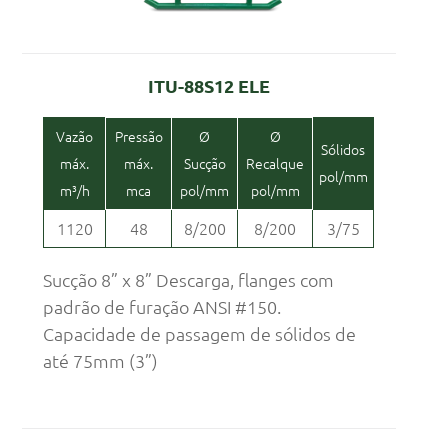
ITU-88S12 ELE
Vazão
Pressão
Ø
Ø
Sólidos
máx.
máx.
Sucção
Recalque
pol/mm
m³/h
mca
pol/mm
pol/mm
1120
48
8/200
8/200
3/75
Sucção 8” x 8” Descarga, flanges com
padrão de furação ANSI #150.
Capacidade de passagem de sólidos de
até 75mm (3”)