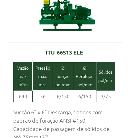
ITU-66S13 ELE
Vazão
Pressão
Ø
Ø
Sólidos
máx.
máx.
Sucção
Recalque
pol/mm
m³/h
mca
pol/mm
pol/mm
640
56
6/150
6/150
3/75
Sucção 6” x 6” Descarga, flanges com
padrão de furação ANSI #150.
Capacidade de passagem de sólidos de
até 75mm (3”)