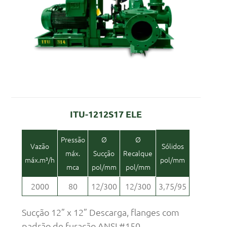
ITU-1212S17 ELE
Pressão
Ø
Ø
Vazão
Sólidos
máx.
Sucção
Recalque
máx.m³/h
pol/mm
mca
pol/mm
pol/mm
2000
80
12/300
12/300
3,75/95
Sucção 12” x 12” Descarga, flanges com
padrão de furação ANSI #150.