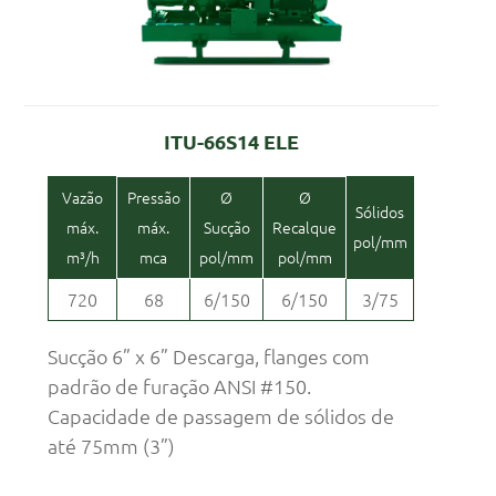
ITU-66S14 ELE
Vazão
Pressão
Ø
Ø
Sólidos
máx.
máx.
Sucção
Recalque
pol/mm
m³/h
mca
pol/mm
pol/mm
720
68
6/150
6/150
3/75
Sucção 6” x 6” Descarga, flanges com
padrão de furação ANSI #150.
Capacidade de passagem de sólidos de
até 75mm (3”)