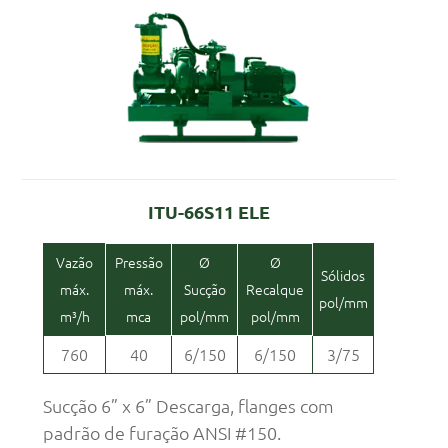
ITU-66S11 ELE
Vazão
Pressão
Ø
Ø
Sólidos
máx.
máx.
Sucção
Recalque
pol/mm
m³/h
mca
pol/mm
pol/mm
760
40
6/150
6/150
3/75
Sucção 6” x 6” Descarga, flanges com
padrão de furação ANSI #150.