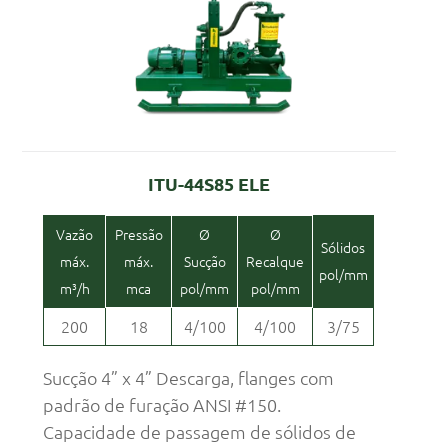
ITU-44S85 ELE
Vazão
Pressão
Ø
Ø
Sólidos
máx.
máx.
Sucção
Recalque
pol/mm
m³/h
mca
pol/mm
pol/mm
200
18
4/100
4/100
3/75
Sucção 4” x 4” Descarga, flanges com
padrão de furação ANSI #150.
Capacidade de passagem de sólidos de