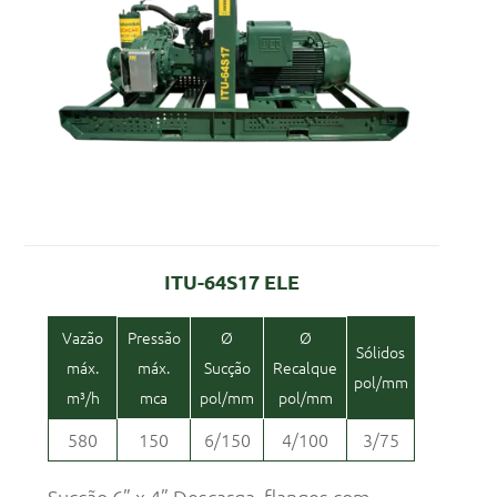
ITU-64S17 ELE
Vazão
Pressão
Ø
Ø
Sólidos
máx.
máx.
Sucção
Recalque
pol/mm
m³/h
mca
pol/mm
pol/mm
580
150
6/150
4/100
3/75
Sucção 6” x 4” Descarga, flanges com