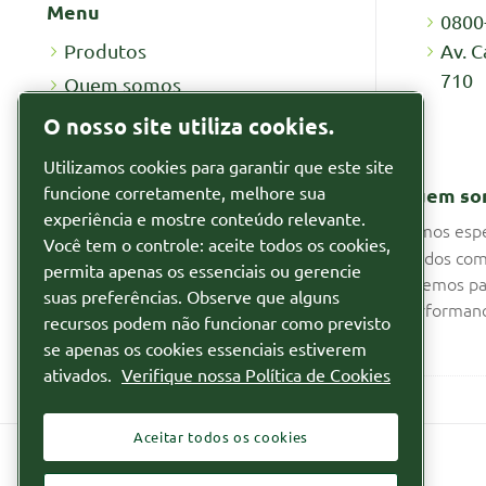
Menu
0800
Av. C
Produtos
710
Quem somos
Recursos
O nosso site utiliza cookies.
Por que alugar
Utilizamos cookies para garantir que este site
Notícias
funcione corretamente, melhore sua
Quem so
Segmentos
experiência e mostre conteúdo relevante.
Somos espe
Você tem o controle: aceite todos os cookies,
fluidos com
Relatórios
permita apenas os essenciais ou gerencie
fazemos pa
suas preferências. Observe que alguns
Relatório de Transparência de
performanc
recursos podem não funcionar como previsto
Igualdade Salarial
se apenas os cookies essenciais estiverem
ativados.
Verifique nossa Política de Cookies
Aceitar todos os cookies