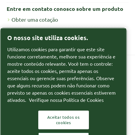
Entre em contato conosco sobre um produto
Obter uma cotação
Fichas de segurança MSDS/SDS
O nosso site utiliza cookies.
Fichas de segurança para produtos químicos
Utilizamos cookies para garantir que este site
funcione corretamente, melhore sua experiência e
mostre conteúdo relevante. Você tem o controle:
aceite todos os cookies, permita apenas os
Política de privacidade
essenciais ou gerencie suas preferências. Observe
que alguns recursos podem não funcionar como
Gerenciar cookies
previsto se apenas os cookies essenciais estiverem
ativados.
Verifique nossa Política de Cookies
Sitemap
© 2026 Itubombas
Aceitar todos os
cookies
Descubra como o Atlas Copco Group permite