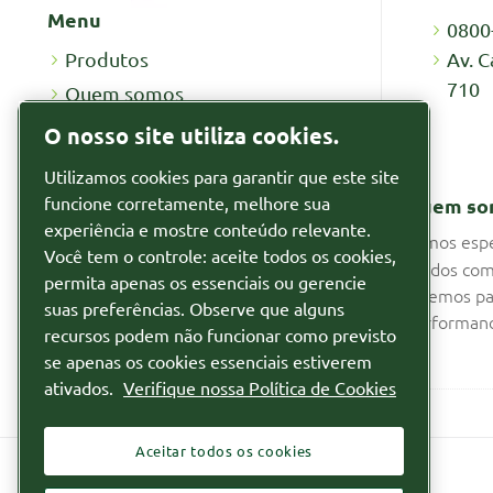
Menu
0800
Av. C
Produtos
710
Quem somos
Recursos
O nosso site utiliza cookies.
Por que alugar
Utilizamos cookies para garantir que este site
Notícias
funcione corretamente, melhore sua
Quem so
Segmentos
experiência e mostre conteúdo relevante.
Somos espe
Você tem o controle: aceite todos os cookies,
fluidos com
Relatórios
permita apenas os essenciais ou gerencie
fazemos pa
suas preferências. Observe que alguns
Relatório de Transparência de
performanc
recursos podem não funcionar como previsto
Igualdade Salarial
se apenas os cookies essenciais estiverem
ativados.
Verifique nossa Política de Cookies
Aceitar todos os cookies