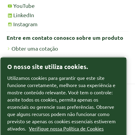
YouTube
LinkedIn
Instagram
Entre em contato conosco sobre um produto
Obter uma cotação
Fichas de segurança MSDS/SDS
O nosso site utiliza cookies.
Fichas de segurança para produtos químicos
Utilizamos cookies para garantir que este site
funcione corretamente, melhore sua experiência e
mostre conteúdo relevante. Você tem o controle:
aceite todos os cookies, permita apenas os
Política de privacidade
essenciais ou gerencie suas preferências. Observe
que alguns recursos podem não funcionar como
Gerenciar cookies
previsto se apenas os cookies essenciais estiverem
ativados.
Verifique nossa Política de Cookies
Sitemap