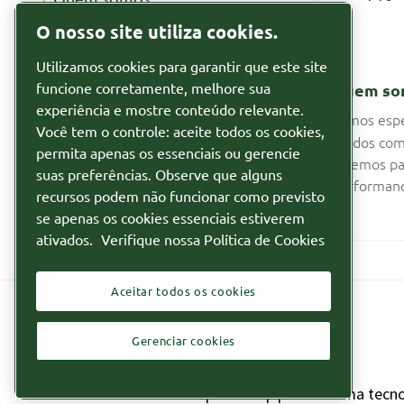
Recursos
O nosso site utiliza cookies.
Por que alugar
Utilizamos cookies para garantir que este site
Notícias
funcione corretamente, melhore sua
Quem so
Segmentos
experiência e mostre conteúdo relevante.
Somos espe
Você tem o controle: aceite todos os cookies,
fluidos com
Relatórios
permita apenas os essenciais ou gerencie
fazemos pa
suas preferências. Observe que alguns
Relatório de Transparência de
performanc
recursos podem não funcionar como previsto
Igualdade Salarial
se apenas os cookies essenciais estiverem
ativados.
Verifique nossa Política de Cookies
Aceitar todos os cookies
Gerenciar cookies
Descubra como o Atlas Copco Group permite uma tecnol