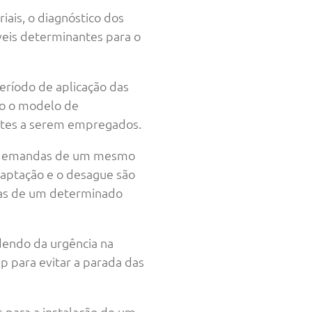
ais, o diagnóstico dos
veis determinantes para o
período de aplicação das
o o modelo de
ntes a serem empregados.
m demandas de um mesmo
 captação e o desague são
ias de um determinado
dendo da urgência na
 para evitar a parada das
 para a instalação de um