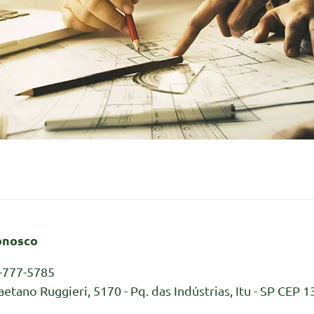
onosco
-777-5785
aetano Ruggieri, 5170 - Pq. das Indústrias, Itu - SP CEP 1