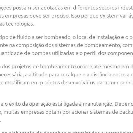
uções possam ser adotadas em diferentes setores industri
s empresas deve ser preciso. Isso porque existem variá
s tecnologias.
tipo de fluido a ser bombeado, o local de instalação e o 
ente na composição dos sistemas de bombeamento, com
uantidade de bombas utilizadas e o perfil dos compone
ação dos projetos de bombeamento ocorre até mesmo e
cessária, a altitude para recalque e a distância entre a
se modificam em projetos desenvolvidos para companh
ra o êxito da operação está ligada à manutenção. Depen
 muitas empresas optam por acionar sistemas de backup
.
 da elaboração de desenhos customizados e estratégicos