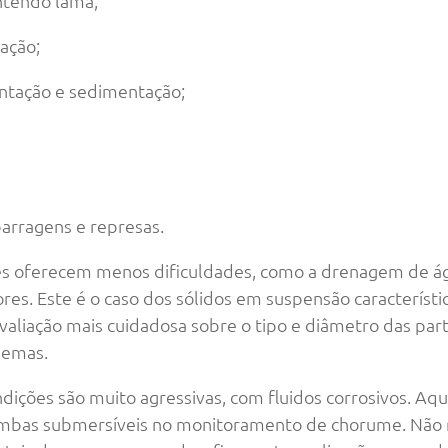
tendo lama;
ação;
antação e sedimentação;
arragens e represas.
s oferecem menos dificuldades, como a drenagem de ág
ores. Este é o caso dos sólidos em suspensão caracterís
liação mais cuidadosa sobre o tipo e diâmetro das partíc
blemas.
ndições são muito agressivas, com fluidos corrosivos. Aq
bombas submersíveis no monitoramento de chorume. Não