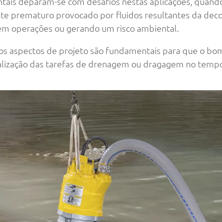
tais deparam-se com desafios nestas aplicações, quan
e prematuro provocado por fluidos resultantes da dec
 em operações ou gerando um risco ambiental.
: os aspectos de projeto são fundamentais para que o 
lização das tarefas de drenagem ou dragagem no tempo