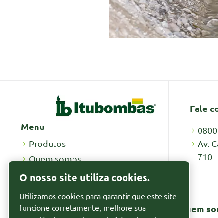
Fale c
Menu
0800
Av. C
Produtos
710
Quem somos
Recursos
O nosso site utiliza cookies.
Por que alugar
Utilizamos cookies para garantir que este site
Notícias
funcione corretamente, melhore sua
Quem so
Segmentos