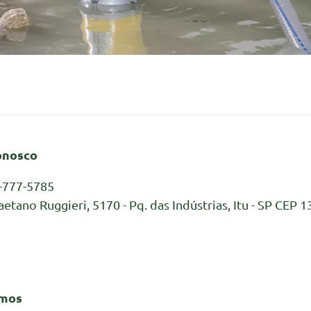
onosco
-777-5785
aetano Ruggieri, 5170 - Pq. das Indústrias, Itu - SP CEP 1
mos