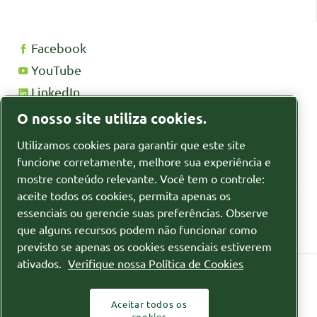
Facebook
YouTube
LinkedIn
Instagram
O nosso site utiliza cookies.
Entre em contato conosco sobre um produto
Utilizamos cookies para garantir que este site
funcione corretamente, melhore sua experiência e
Obter uma cotação
mostre conteúdo relevante. Você tem o controle:
aceite todos os cookies, permita apenas os
Fichas de segurança MSDS/SDS
essenciais ou gerencie suas preferências. Observe
Fichas de segurança para produtos químicos
que alguns recursos podem não funcionar como
previsto se apenas os cookies essenciais estiverem
ativados.
Verifique nossa Política de Cookies
Aceitar todos os
Política de privacidade
cookies