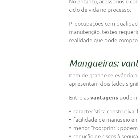
No entanto, acessórios e c
ciclo de vida no processo.
Preocupações com qualidade 
manutenção, testes requerid
realidade que pode compro
Mangueiras: vant
Item de grande relevância 
apresentam dois lados sign
Entre as
vantagens
podemos
característica construtiva: 
facilidade de manuseio em
menor “footprint”: podem 
redução de riscos à segu