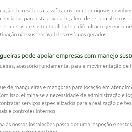
tinação de resíduos classificados como perigosos envol
cenciadas para esta atividade, além de ter um alto custo 
ter metas de sustentabilidade e dificultar o gerenciam
tinação não sustentável dos resíduos gerados.
gueiras pode apoiar empresas com manejo sust
eiras, acessório fundamental para a movimentação de fl
e de mangueiras e mangotes para locação em atendime
Com isso, elimina-se a necessidade de administração e lo
ontratar serviços especializados para a realização de te
is e controles internos.
a às nossas instalações passa por uma inspeção e testes
a uso em outros projetos.