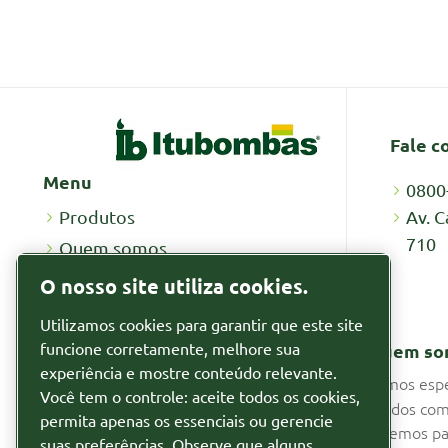
Fale c
Menu
0800
Av. C
Produtos
710
Quem somos
Recursos
O nosso site utiliza cookies.
Por que alugar
Utilizamos cookies para garantir que este site
Notícias
funcione corretamente, melhore sua
Quem so
Segmentos
experiência e mostre conteúdo relevante.
Somos espe
Você tem o controle: aceite todos os cookies,
fluidos com
Relatórios
permita apenas os essenciais ou gerencie
fazemos pa
suas preferências. Observe que alguns