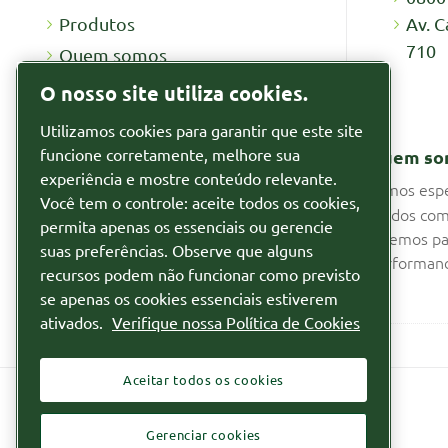
Av. C
Produtos
710
Quem somos
Recursos
O nosso site utiliza cookies.
Por que alugar
Utilizamos cookies para garantir que este site
Notícias
funcione corretamente, melhore sua
Quem so
Segmentos
experiência e mostre conteúdo relevante.
Somos espe
Você tem o controle: aceite todos os cookies,
fluidos com
Relatórios
permita apenas os essenciais ou gerencie
fazemos pa
suas preferências. Observe que alguns
Relatório de Transparência de
performanc
recursos podem não funcionar como previsto
Igualdade Salarial
se apenas os cookies essenciais estiverem
ativados.
Verifique nossa Política de Cookies
Aceitar todos os cookies
Gerenciar cookies