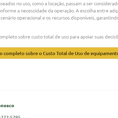
eados no uso, como a locação, passam a ser considerado
forme a necessidade da operação. A escolha entre adquir
enário operacional e os recursos disponíveis, garantindo
pleto sobre custo total de uso para apoiar suas decisõ
go completo sobre o Custo Total de Uso de equipamento
onosco
-777-5785