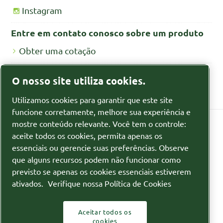
Instagram
Entre em contato conosco sobre um produto
Obter uma cotação
Fichas de segurança MSDS/SDS
O nosso site utiliza cookies.
Fichas de segurança para produtos químicos
Utilizamos cookies para garantir que este site
funcione corretamente, melhore sua experiência e
mostre conteúdo relevante. Você tem o controle:
aceite todos os cookies, permita apenas os
Política de privacidade
essenciais ou gerencie suas preferências. Observe
que alguns recursos podem não funcionar como
Gerenciar cookies
previsto se apenas os cookies essenciais estiverem
ativados.
Verifique nossa Política de Cookies
Sitemap
© 2026 Itubombas
Aceitar todos os
cookies