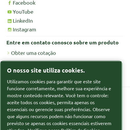
Facebook
YouTube
LinkedIn
Instagram
Entre em contato conosco sobre um produto
Obter uma cotação
Fichas de segurança MSDS/SDS
O nosso site utiliza cookies.
Fichas de segurança para produtos químicos
Utilizamos cookies para garantir que este site
funcione corretamente, melhore sua experiência e
mostre conteúdo relevante. Você tem o controle:
aceite todos os cookies, permita apenas os
Política de privacidade
essenciais ou gerencie suas preferências. Observe
que alguns recursos podem não funcionar como
Gerenciar cookies
previsto se apenas os cookies essenciais estiverem